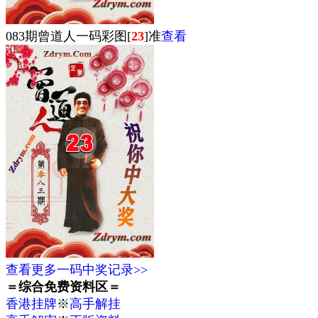
083期曾道人一码彩图[
23
]准
查看
查看更多一码中奖记录>>
＝综合免费资料区＝
香港挂牌
※
高手解挂