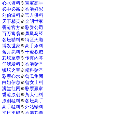
心水资料
※
宝宝高手
必中必赢
※
香港好彩
刘伯温料
※
官方供料
天下精英
※
金明世家
香港官方
※
彩券公司
百万富翁
※
凤凰马经
各坛精料
※
特区天顺
博发世家
※
高手杀料
蓝月亮料
※
十虎权威
彩坛至尊
※
传真內幕
任我发料
※
香港赌圣
镇坛之宝
※
精料赌圣
彩票心水
※
曾氏集团
白姐信息
※
曾女士料
满堂红网
※
彩票赢家
香港原创
※
黃大仙料
原创猛料
※
各坛高手
高手猛料
※
外站精料
平肖平码
※
香港彩票