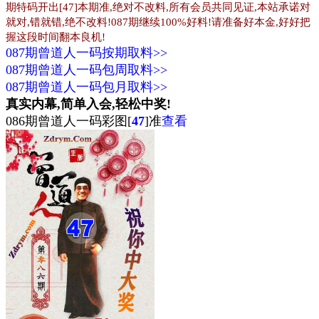
期特码开出[47]本期准,绝对不改料,所有会员共同见证,本站承诺对
就对,错就错,绝不改料!087期继续100%好料!请准备好本金,好好把
握这段时间翻本良机!
087期曾道人一码按期取料>>
087期曾道人一码包周取料>>
087期曾道人一码包月取料>>
真实内幕,简单入会,轻松中奖!
086期曾道人一码彩图[
47
]准
查看