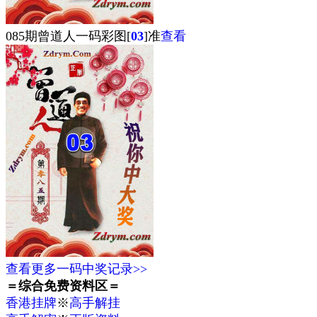
085期曾道人一码彩图[
03
]准
查看
查看更多一码中奖记录>>
＝综合免费资料区＝
香港挂牌
※
高手解挂