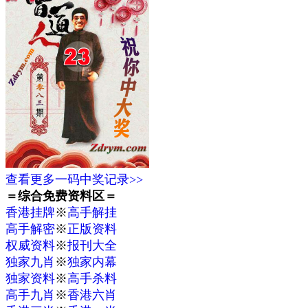
查看更多一码中奖记录>>
＝综合免费资料区＝
香港挂牌
※
高手解挂
高手解密
※
正版资料
权威资料
※
报刊大全
独家九肖
※
独家内幕
独家资料
※
高手杀料
高手九肖
※
香港六肖