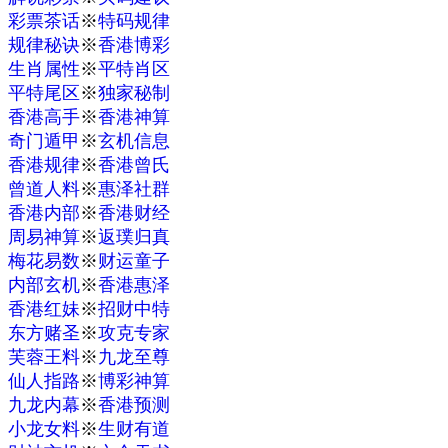
彩票茶话
※
特码规律
规律秘诀
※
香港博彩
生肖属性
※
平特肖区
平特尾区
※
独家秘制
香港高手
※
香港神算
奇门遁甲
※
玄机信息
香港规律
※
香港曾氏
曾道人料
※
惠泽社群
香港内部
※
香港财经
周易神算
※
返璞归真
梅花易数
※
财运童子
内部玄机
※
香港惠泽
香港红妹
※
招财中特
东方赌圣
※
攻克专家
芙蓉王料
※
九龙至尊
仙人指路
※
博彩神算
九龙内幕
※
香港预测
小龙女料
※
生财有道