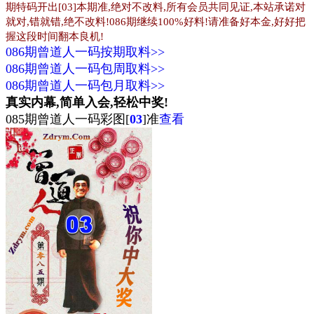
期特码开出[03]本期准,绝对不改料,所有会员共同见证,本站承诺对
就对,错就错,绝不改料!086期继续100%好料!请准备好本金,好好把
握这段时间翻本良机!
086期曾道人一码按期取料>>
086期曾道人一码包周取料>>
086期曾道人一码包月取料>>
真实内幕,简单入会,轻松中奖!
085期曾道人一码彩图[
03
]准
查看