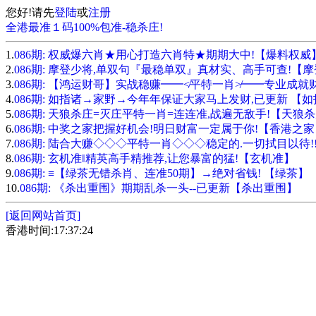
您好!请先
登陆
或
注册
全港最准１码100%包准-稳杀庄!
1.
086期: 权威爆六肖★用心打造六肖特★期期大中!【爆料权威
2.
086期: 摩登少将,单双句『最稳单双』真材实、高手可查!【
3.
086期: 【鸿运财哥】实战稳赚━━≮平特一肖≯━━专业成
4.
086期: 如指诸→家野→今年年保证大家马上发财,已更新 【
5.
086期: 天狼杀庄=灭庄平特一肖=连连准,战遍无敌手!【天狼
6.
086期: 中奖之家把握好机会!明日财富一定属于你!【香港之
7.
086期: 陆合大赚◇◇◇平特一肖◇◇◇稳定的.一切拭目以待
8.
086期: 玄机准‖精英高手精推荐,让您暴富的猛!【玄机准】
9.
086期: ≡【绿茶无错杀肖、连准50期】→绝对省钱! 【绿茶】
10.
086期: 《杀出重围》期期乱杀一头--已更新【杀出重围】
[返回网站首页]
香港时间:17:37:24