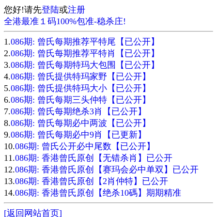
您好!请先
登陆
或
注册
全港最准１码100%包准-稳杀庄!
1.
086期: 曾氏每期推荐平特尾【已公开】
2.
086期: 曾氏每期推荐平特肖【已公开】
3.
086期: 曾氏每期特玛大包围【已公开】
4.
086期: 曾氏提供特玛家野【已公开】
5.
086期: 曾氏提供特玛大小【已公开】
6.
086期: 曾氏每期三头仲特【已公开】
7.
086期: 曾氏每期绝杀3肖【已公开】
8.
086期: 曾氏每期必中两波【已公开】
9.
086期: 曾氏每期必中9肖【已更新】
10.
086期: 曾氏公开必中尾数【已公开】
11.
086期: 香港曾氏原创【无错杀肖】已公开
12.
086期: 香港曾氏原创【赛玛会必中单双】已公开
13.
086期: 香港曾氏原创【2肖仲特】已公开
14.
086期: 香港曾氏原创【绝杀10碼】期期精准
[返回网站首页]