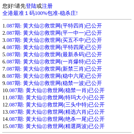
您好!请先
登陆
或
注册
全港最准１码100%包准-稳杀庄!
1.
087期: 黄大仙㊣救世网(平特四肖)已公开
2.
087期: 黄大仙㊣救世网(平一中一)已公开
3.
087期: 黄大仙㊣救世网(买五不中)已公开
4.
087期: 黄大仙㊣救世网(平特四尾)已公开
5.
087期: 黄大仙㊣救世网(最新杀码)已公开
6.
087期: 黄大仙㊣救世网(一肖爆特)已公开
7.
087期: 黄大仙㊣救世网(新禁三肖)已公开
8.
087期: 黄大仙㊣救世网(稳中六尾)已公开
9.
087期: 黄大仙㊣救世网(稳禁一波)已公开
10.
087期: 黄大仙㊣救世网(稳禁一肖)已公开
11.
087期: 黄大仙㊣救世网(特玛大小)已公开
12.
087期: 黄大仙㊣救世网(三头中特)已公开
13.
087期: 黄大仙㊣救世网(精选六肖)已公开
14.
087期: 黄大仙㊣救世网(绝杀一尾)已公开
15.
087期: 黄大仙㊣救世网(精選两波)已公开