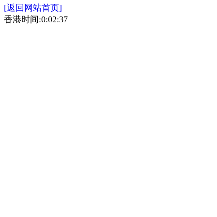
[返回网站首页]
香港时间:0:02:37