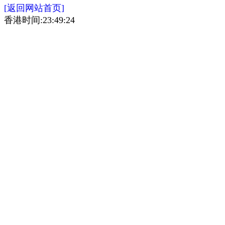
[返回网站首页]
香港时间:23:49:24