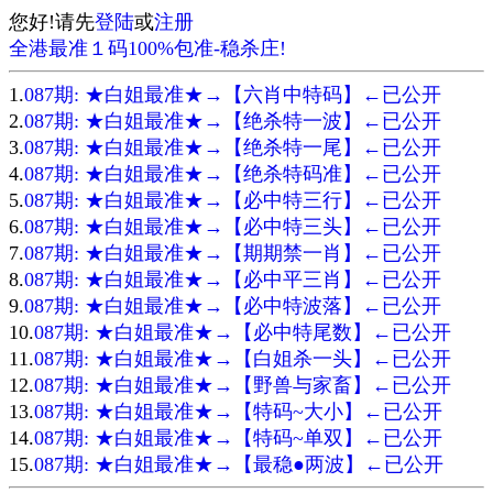
您好!请先
登陆
或
注册
全港最准１码100%包准-稳杀庄!
1.
087期: ★白姐最准★→【六肖中特码】←已公开
2.
087期: ★白姐最准★→【绝杀特一波】←已公开
3.
087期: ★白姐最准★→【绝杀特一尾】←已公开
4.
087期: ★白姐最准★→【绝杀特码准】←已公开
5.
087期: ★白姐最准★→【必中特三行】←已公开
6.
087期: ★白姐最准★→【必中特三头】←已公开
7.
087期: ★白姐最准★→【期期禁一肖】←已公开
8.
087期: ★白姐最准★→【必中平三肖】←已公开
9.
087期: ★白姐最准★→【必中特波落】←已公开
10.
087期: ★白姐最准★→【必中特尾数】←已公开
11.
087期: ★白姐最准★→【白姐杀一头】←已公开
12.
087期: ★白姐最准★→【野兽与家畜】←已公开
13.
087期: ★白姐最准★→【特码~大小】←已公开
14.
087期: ★白姐最准★→【特码~单双】←已公开
15.
087期: ★白姐最准★→【最稳●两波】←已公开