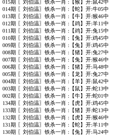
015期 〖刘伯温〗铁杀一肖 :【猴】开:鼠42中
014期 〖刘伯温〗铁杀一肖 :【蛇】开:牛05中
013期 〖刘伯温〗铁杀一肖 :【牛】开:猴46中
012期 〖刘伯温〗铁杀一肖 :【鸡】开:羊11中
011期 〖刘伯温〗铁杀一肖 :【鸡】开:兔15中
010期 〖刘伯温〗铁杀一肖 :【兔】开:鸡45中
009期 〖刘伯温〗铁杀一肖 :【兔】开:鸡45中
008期 〖刘伯温〗铁杀一肖 :【猪】开:兔27中
007期 〖刘伯温〗铁杀一肖 :【兔】开:猴46中
006期 〖刘伯温〗铁杀一肖 :【猪】开:马48中
005期 〖刘伯温〗铁杀一肖 :【龙】开:兔27中
004期 〖刘伯温〗铁杀一肖 :【羊】开:鼠42中
003期 〖刘伯温〗铁杀一肖 :【鼠】开:蛇13中
002期 〖刘伯温〗铁杀一肖 :【牛】开:蛇01中
134期 〖刘伯温〗铁杀一肖 :【虎】开:鸡45中
133期 〖刘伯温〗铁杀一肖 :【猪】开:蛇13中
132期 〖刘伯温〗铁杀一肖 :【虎】开:猴46中
131期 〖刘伯温〗铁杀一肖 :【蛇】开:羊11中
130期 〖刘伯温〗铁杀一肖 :【兔】开:马24中