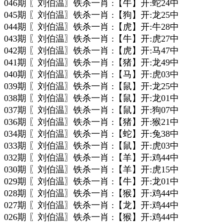
046期 〖刘伯温〗铁杀一肖 :【牛】开:蛇24中
045期 〖刘伯温〗铁杀一肖 :【狗】开:龙25中
044期 〖刘伯温〗铁杀一肖 :【虎】开:牛28中
043期 〖刘伯温〗铁杀一肖 :【牛】开:虎27中
042期 〖刘伯温〗铁杀一肖 :【虎】开:马47中
041期 〖刘伯温〗铁杀一肖 :【猪】开:龙49中
040期 〖刘伯温〗铁杀一肖 :【马】开:虎03中
039期 〖刘伯温〗铁杀一肖 :【鼠】开:龙25中
038期 〖刘伯温〗铁杀一肖 :【鼠】开:龙01中
037期 〖刘伯温〗铁杀一肖 :【鼠】开:狗07中
036期 〖刘伯温〗铁杀一肖 :【猪】开:猴21中
034期 〖刘伯温〗铁杀一肖 :【蛇】开:兔38中
033期 〖刘伯温〗铁杀一肖 :【鼠】开:虎03中
032期 〖刘伯温〗铁杀一肖 :【羊】开:鸡44中
030期 〖刘伯温〗铁杀一肖 :【羊】开:虎15中
029期 〖刘伯温〗铁杀一肖 :【牛】开:龙01中
028期 〖刘伯温〗铁杀一肖 :【猴】开:鸡44中
027期 〖刘伯温〗铁杀一肖 :【龙】开:鸡44中
026期 〖刘伯温〗铁杀一肖 :【猴】开:鸡44中