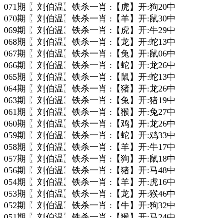
071期 〖刘伯温〗铁杀一肖 :【虎】开:狗20中
070期 〖刘伯温〗铁杀一肖 :【羊】开:鼠30中
069期 〖刘伯温〗铁杀一肖 :【虎】开:牛29中
068期 〖刘伯温〗铁杀一肖 :【龙】开:蛇13中
067期 〖刘伯温〗铁杀一肖 :【兔】开:鼠06中
066期 〖刘伯温〗铁杀一肖 :【蛇】开:龙26中
065期 〖刘伯温〗铁杀一肖 :【鼠】开:蛇13中
064期 〖刘伯温〗铁杀一肖 :【猪】开:龙26中
063期 〖刘伯温〗铁杀一肖 :【兔】开:猪19中
061期 〖刘伯温〗铁杀一肖 :【猴】开:兔27中
060期 〖刘伯温〗铁杀一肖 :【鸡】开:龙26中
059期 〖刘伯温〗铁杀一肖 :【蛇】开:鸡33中
058期 〖刘伯温〗铁杀一肖 :【羊】开:牛17中
057期 〖刘伯温〗铁杀一肖 :【狗】开:鼠18中
056期 〖刘伯温〗铁杀一肖 :【猪】开:马48中
054期 〖刘伯温〗铁杀一肖 :【羊】开:虎16中
053期 〖刘伯温〗铁杀一肖 :【龙】开:猴46中
052期 〖刘伯温〗铁杀一肖 :【牛】开:狗32中
051期 〖刘伯温〗铁杀一肖 :【猴】开:马24中