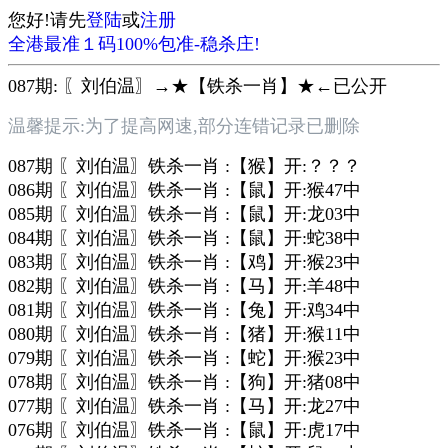
您好!请先
登陆
或
注册
全港最准１码100%包准-稳杀庄!
087期: 〖刘伯温〗→★【铁杀一肖】★←已公开
温馨提示:为了提高网速,部分连错记录已删除
087期 〖刘伯温〗铁杀一肖 :【猴】开:？？？
086期 〖刘伯温〗铁杀一肖 :【鼠】开:猴47中
085期 〖刘伯温〗铁杀一肖 :【鼠】开:龙03中
084期 〖刘伯温〗铁杀一肖 :【鼠】开:蛇38中
083期 〖刘伯温〗铁杀一肖 :【鸡】开:猴23中
082期 〖刘伯温〗铁杀一肖 :【马】开:羊48中
081期 〖刘伯温〗铁杀一肖 :【兔】开:鸡34中
080期 〖刘伯温〗铁杀一肖 :【猪】开:猴11中
079期 〖刘伯温〗铁杀一肖 :【蛇】开:猴23中
078期 〖刘伯温〗铁杀一肖 :【狗】开:猪08中
077期 〖刘伯温〗铁杀一肖 :【马】开:龙27中
076期 〖刘伯温〗铁杀一肖 :【鼠】开:虎17中