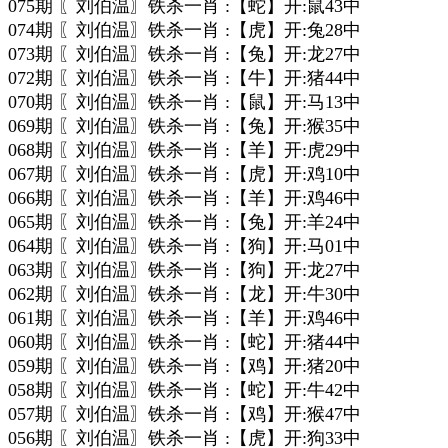
075期 〖刘伯温〗铁杀一肖 :【蛇】开:鼠43中
074期 〖刘伯温〗铁杀一肖 :【虎】开:兔28中
073期 〖刘伯温〗铁杀一肖 :【兔】开:龙27中
072期 〖刘伯温〗铁杀一肖 :【牛】开:猪44中
070期 〖刘伯温〗铁杀一肖 :【鼠】开:马13中
069期 〖刘伯温〗铁杀一肖 :【兔】开:猴35中
068期 〖刘伯温〗铁杀一肖 :【羊】开:虎29中
067期 〖刘伯温〗铁杀一肖 :【虎】开:鸡10中
066期 〖刘伯温〗铁杀一肖 :【羊】开:鸡46中
065期 〖刘伯温〗铁杀一肖 :【兔】开:羊24中
064期 〖刘伯温〗铁杀一肖 :【狗】开:马01中
063期 〖刘伯温〗铁杀一肖 :【狗】开:龙27中
062期 〖刘伯温〗铁杀一肖 :【龙】开:牛30中
061期 〖刘伯温〗铁杀一肖 :【羊】开:鸡46中
060期 〖刘伯温〗铁杀一肖 :【蛇】开:猪44中
059期 〖刘伯温〗铁杀一肖 :【鸡】开:猪20中
058期 〖刘伯温〗铁杀一肖 :【蛇】开:牛42中
057期 〖刘伯温〗铁杀一肖 :【鸡】开:猴47中
056期 〖刘伯温〗铁杀一肖 :【虎】开:狗33中