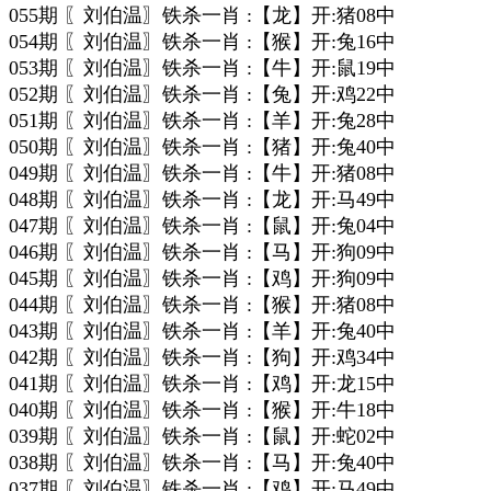
055期 〖刘伯温〗铁杀一肖 :【龙】开:猪08中
054期 〖刘伯温〗铁杀一肖 :【猴】开:兔16中
053期 〖刘伯温〗铁杀一肖 :【牛】开:鼠19中
052期 〖刘伯温〗铁杀一肖 :【兔】开:鸡22中
051期 〖刘伯温〗铁杀一肖 :【羊】开:兔28中
050期 〖刘伯温〗铁杀一肖 :【猪】开:兔40中
049期 〖刘伯温〗铁杀一肖 :【牛】开:猪08中
048期 〖刘伯温〗铁杀一肖 :【龙】开:马49中
047期 〖刘伯温〗铁杀一肖 :【鼠】开:兔04中
046期 〖刘伯温〗铁杀一肖 :【马】开:狗09中
045期 〖刘伯温〗铁杀一肖 :【鸡】开:狗09中
044期 〖刘伯温〗铁杀一肖 :【猴】开:猪08中
043期 〖刘伯温〗铁杀一肖 :【羊】开:兔40中
042期 〖刘伯温〗铁杀一肖 :【狗】开:鸡34中
041期 〖刘伯温〗铁杀一肖 :【鸡】开:龙15中
040期 〖刘伯温〗铁杀一肖 :【猴】开:牛18中
039期 〖刘伯温〗铁杀一肖 :【鼠】开:蛇02中
038期 〖刘伯温〗铁杀一肖 :【马】开:兔40中
037期 〖刘伯温〗铁杀一肖 :【鸡】开:马49中