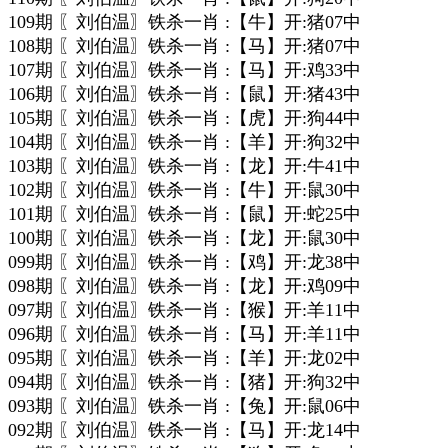
109期 〖刘伯温〗铁杀一肖 :【牛】开:猪07中
108期 〖刘伯温〗铁杀一肖 :【马】开:猪07中
107期 〖刘伯温〗铁杀一肖 :【马】开:鸡33中
106期 〖刘伯温〗铁杀一肖 :【鼠】开:猪43中
105期 〖刘伯温〗铁杀一肖 :【虎】开:狗44中
104期 〖刘伯温〗铁杀一肖 :【羊】开:狗32中
103期 〖刘伯温〗铁杀一肖 :【龙】开:牛41中
102期 〖刘伯温〗铁杀一肖 :【牛】开:鼠30中
101期 〖刘伯温〗铁杀一肖 :【鼠】开:蛇25中
100期 〖刘伯温〗铁杀一肖 :【龙】开:鼠30中
099期 〖刘伯温〗铁杀一肖 :【鸡】开:龙38中
098期 〖刘伯温〗铁杀一肖 :【龙】开:鸡09中
097期 〖刘伯温〗铁杀一肖 :【猴】开:羊11中
096期 〖刘伯温〗铁杀一肖 :【马】开:羊11中
095期 〖刘伯温〗铁杀一肖 :【羊】开:龙02中
094期 〖刘伯温〗铁杀一肖 :【猪】开:狗32中
093期 〖刘伯温〗铁杀一肖 :【兔】开:鼠06中
092期 〖刘伯温〗铁杀一肖 :【马】开:龙14中