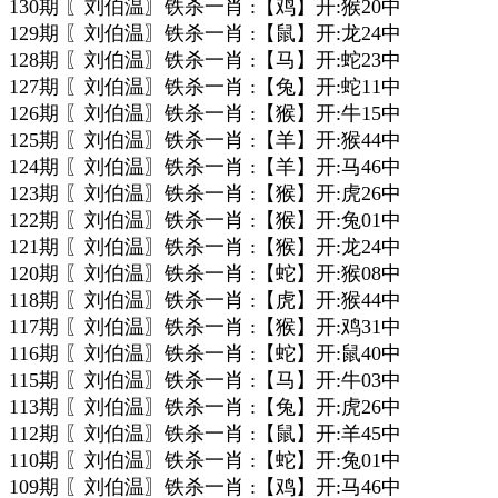
130期 〖刘伯温〗铁杀一肖 :【鸡】开:猴20中
129期 〖刘伯温〗铁杀一肖 :【鼠】开:龙24中
128期 〖刘伯温〗铁杀一肖 :【马】开:蛇23中
127期 〖刘伯温〗铁杀一肖 :【兔】开:蛇11中
126期 〖刘伯温〗铁杀一肖 :【猴】开:牛15中
125期 〖刘伯温〗铁杀一肖 :【羊】开:猴44中
124期 〖刘伯温〗铁杀一肖 :【羊】开:马46中
123期 〖刘伯温〗铁杀一肖 :【猴】开:虎26中
122期 〖刘伯温〗铁杀一肖 :【猴】开:兔01中
121期 〖刘伯温〗铁杀一肖 :【猴】开:龙24中
120期 〖刘伯温〗铁杀一肖 :【蛇】开:猴08中
118期 〖刘伯温〗铁杀一肖 :【虎】开:猴44中
117期 〖刘伯温〗铁杀一肖 :【猴】开:鸡31中
116期 〖刘伯温〗铁杀一肖 :【蛇】开:鼠40中
115期 〖刘伯温〗铁杀一肖 :【马】开:牛03中
113期 〖刘伯温〗铁杀一肖 :【兔】开:虎26中
112期 〖刘伯温〗铁杀一肖 :【鼠】开:羊45中
110期 〖刘伯温〗铁杀一肖 :【蛇】开:兔01中
109期 〖刘伯温〗铁杀一肖 :【鸡】开:马46中