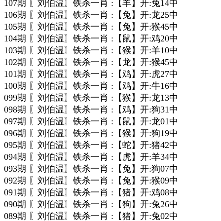
107期 〖刘伯温〗铁杀一肖 :【羊】开:兔14中
106期 〖刘伯温〗铁杀一肖 :【兔】开:龙25中
105期 〖刘伯温〗铁杀一肖 :【兔】开:猴45中
104期 〖刘伯温〗铁杀一肖 :【鼠】开:鸡20中
103期 〖刘伯温〗铁杀一肖 :【猴】开:羊10中
102期 〖刘伯温〗铁杀一肖 :【龙】开:猴45中
101期 〖刘伯温〗铁杀一肖 :【鸡】开:虎27中
100期 〖刘伯温〗铁杀一肖 :【鸡】开:牛16中
099期 〖刘伯温〗铁杀一肖 :【猴】开:龙13中
098期 〖刘伯温〗铁杀一肖 :【鸡】开:狗31中
097期 〖刘伯温〗铁杀一肖 :【鼠】开:龙01中
096期 〖刘伯温〗铁杀一肖 :【猴】开:狗19中
095期 〖刘伯温〗铁杀一肖 :【蛇】开:猪42中
094期 〖刘伯温〗铁杀一肖 :【虎】开:羊34中
093期 〖刘伯温〗铁杀一肖 :【兔】开:狗07中
092期 〖刘伯温〗铁杀一肖 :【兔】开:猴09中
091期 〖刘伯温〗铁杀一肖 :【猪】开:鸡08中
090期 〖刘伯温〗铁杀一肖 :【狗】开:兔26中
089期 〖刘伯温〗铁杀一肖 :【猪】开:兔02中