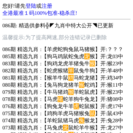
您好!请先
登陆
或
注册
全港最准１码100%包准-稳杀庄!
086期: 精选供参料╬◤九肖中特大公开◥已更新
温馨提示:为了提高网速,部分连错记录已删除
086期 精选九肖 :【羊虎蛇狗兔鼠马猪猴】开:？？？
085期 精选九肖 :【狗马鸡鼠蛇兔虎
龙
猴】开:龙03中
083期 精选九肖 :【狗鸡龙虎羊猪兔牛
猴
】开:猴23中
082期 精选九肖 :【蛇虎猴猪
羊
鼠兔牛狗】开:羊48中
081期 精选九肖 :【猴羊牛鼠
鸡
马蛇龙猪】开:鸡34中
080期 精选九肖 :【兔马狗龙猪羊
猴
蛇鸡】开:猴11中
079期 精选九肖 :【牛马猪鸡
猴
羊蛇鼠虎】开:猴23中
078期 精选九肖 :【马虎
猪
蛇羊狗牛兔龙】开:猪08中
076期 精选九肖 :【狗兔龙牛羊
虎
蛇鼠猴】开:虎17中
075期 精选九肖 :【鸡狗羊虎马猪猴兔
鼠
】开:鼠43中
074期 精选九肖 :【羊蛇鼠猪马虎
兔
猴龙】开:兔28中
073期 精选九肖 :【马兔虎
龙
鼠蛇羊牛猴】开:龙27中